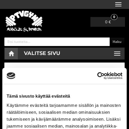
Navig
0
0 €
Haku
VALITSE SIVU
Navig
Etusivu
Tili
Salasana unohtunut?
Salasanan uusiminen
Sähköposti:
Tämä sivusto käyttää evästeitä
Käytämme evästeitä tarjoamamme sisällön ja mainosten
räätälöimiseen, sosiaalisen median ominaisuuksien
Tilaa uusi salasana
tukemiseen ja kävijämäärämme analysoimiseen. Lisäksi
jaamme sosiaalisen median, mainosalan ja analytiikka-
Ohjeet