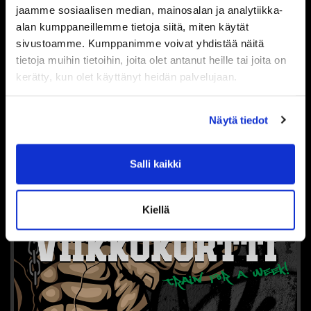
jaamme sosiaalisen median, mainosalan ja analytiikka-
alan kumppaneillemme tietoja siitä, miten käytät
70,00 €
sivustoamme. Kumppanimme voivat yhdistää näitä
tietoja muihin tietoihin, joita olet antanut heille tai joita on
Tuoteinfo
kerätty, kun olet käyttänyt heidän palvelujaan.
Näytä tiedot
Salli kaikki
Kiellä