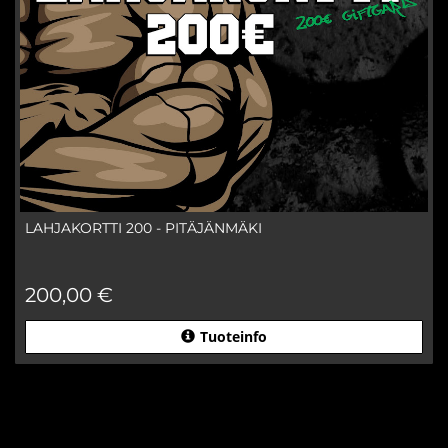
LAHJAKORTTI 200 - PITÄJÄNMÄKI
200,00 €
Tuoteinfo