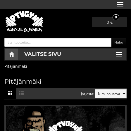
Navig
0
0 €
Haku
VALITSE SIVU
Navig
Pitäjänmäki
Pitäjänmäki
Järjestä: