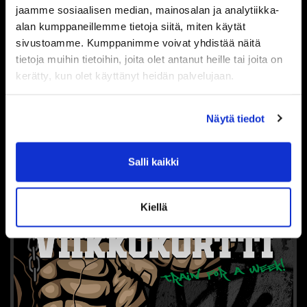
jaamme sosiaalisen median, mainosalan ja analytiikka-
alan kumppaneillemme tietoja siitä, miten käytät
10,00 €
sivustoamme. Kumppanimme voivat yhdistää näitä
tietoja muihin tietoihin, joita olet antanut heille tai joita on
Tuoteinfo
kerätty, kun olet käyttänyt heidän palvelujaan.
Näytä tiedot
Salli kaikki
Kiellä