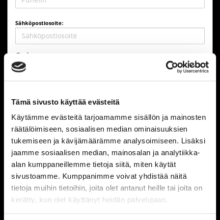
Sähköpostiosoite:
Salasana
Salasana:
Tämä sivusto käyttää evästeitä
Käytämme evästeitä tarjoamamme sisällön ja mainosten
Salasana uudestaan:
räätälöimiseen, sosiaalisen median ominaisuuksien
tukemiseen ja kävijämäärämme analysoimiseen. Lisäksi
Osoitetiedot
jaamme sosiaalisen median, mainosalan ja analytiikka-
alan kumppaneillemme tietoja siitä, miten käytät
sivustoamme. Kumppanimme voivat yhdistää näitä
Osoite:
tietoja muihin tietoihin, joita olet antanut heille tai joita on
kerätty, kun olet käyttänyt heidän palvelujaan.