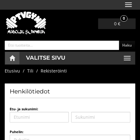
Navig
0
0 €
Haku
VALITSE SIVU
Navig
Etusivu
Tili
Rekisteröinti
Henkilötiedot
Etu- ja sukunimi:
Puhelin: