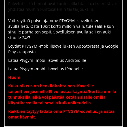
Palvelut sekä hinnat ovat kuntosalikohtaisia, eikä niitä voi
yhdistää muihin kuntosaleihin tai tarjouksiin.
Voit käyttää palvelujamme PTVGYM -sovelluksen
avulla heti. Osta 10krt kortti milloin vain, tule salille kun
sinulle parhaiten sopii. Sovelluksen avulla sali on auki
sinulle 24/7.
Löydät PTVGYM -mobiilisovelluksen AppStoresta ja Google
Play -kaupasta.
Lataa Ptvgym -mobiilisovellus Androidille
Lataa Ptvgym -mobiilisovellus iPhonelle
Huom!
Kulkuoikeus on henkilökohtainen. Kaverille
tai perheenjäsenelle EI voi ostaa käyntiä/korttia omilla
tunnuksilla, eikä voi päästää ketään sisälle omilla
käyntikerroilla
tai omalla kulkuoikeudella
.
Kaikkien täytyy ladata oma PTVGYM-sovellus, ja ostaa
omat käynnit.