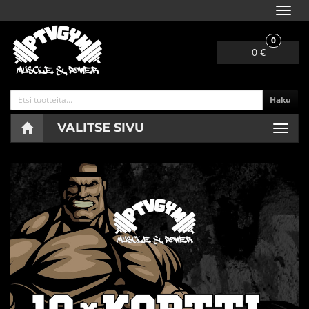
Navig
0
0 €
Haku
VALITSE SIVU
Navig