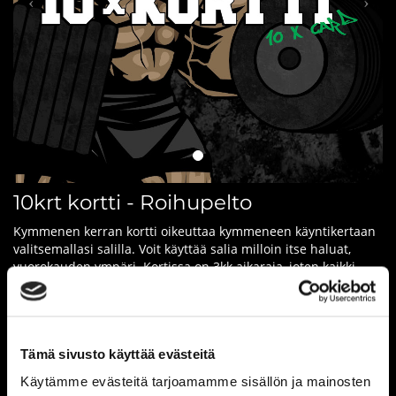
10krt kortti - Roihupelto
Kymmenen kerran kortti oikeuttaa kymmeneen käyntikertaan
valitsemallasi salilla. Voit käyttää salia milloin itse haluat,
vuorokauden ympäri. Kortissa on 3kk aikaraja, joten kaikki
kymmenen treeniä tulisi tehdä aikarajan sisällä.
Tämä kortti sopii esimerkiksi hyvin sinulle, jos tulet vain
hetkeksi vierailemaan paikkakunnalle tai treenaat
keskiarvollisesti kerran viikossa.
Tämä sivusto käyttää evästeitä
Palvelut sekä hinnat ovat kuntosalikohtaisia, eikä niitä voi
Käytämme evästeitä tarjoamamme sisällön ja mainosten
yhdistää muihin kuntosaleihin tai tarjouksiin.