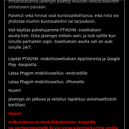
Irtisanoutuessa jäsenyys päättyy kuluvan laskutuskauden
viimeiseen päivään.
Palvelut sekä hinnat ovat kuntosalikohtaisia, eikä niitä voi
yhdistää muihin kuntosaleihin tai tarjouksiin.
Voit käyttää palvelujamme PTVGYM -sovelluksen
avulla heti. Osta jäsenyys milloin vain, ja tule salille kun
sinulle parhaiten sopii. Sovelluksen avulla sali on auki
sinulle 24/7.
Löydät PTVGYM -mobiilisovelluksen AppStoresta ja Google
Play -kaupasta.
Lataa Ptvgym mobiilisovellus -Androidille
Lataa Ptvgym mobiilisovellus -iPhonelle
Huom!
Jäsenyys on jatkuva ja veloitus tapahtuu automaattisesti
kortiltasi.
Huom!
Kulkuoikeus on henkilökohtainen. Kaverille
tai perheenjäsenelle EI voi ostaa käyntiä/korttia omilla