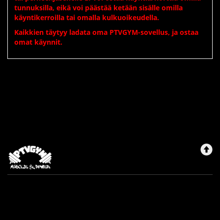
tunnuksilla, eikä voi päästää ketään sisälle omilla
käyntikerroilla tai omalla kulkuoikeudella.
Kaikkien täytyy ladata oma PTVGYM-sovellus, ja ostaa
omat käynnit.
Ptvgym
Maksutavat
Rekisteriseloste
Sopimusehdot
Yhteystiedot