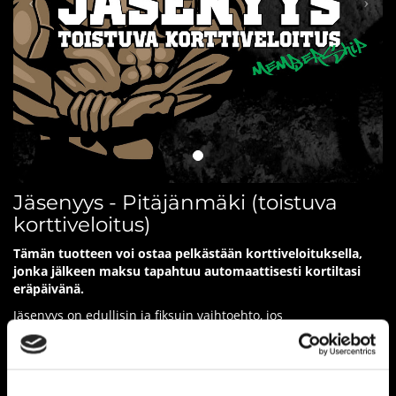
Jäsenyys - Pitäjänmäki (toistuva
korttiveloitus)
Tämän tuotteen voi ostaa pelkästään korttiveloituksella,
jonka jälkeen maksu tapahtuu automaattisesti kortiltasi
eräpäivänä.
Jäsenyys on edullisin ja fiksuin vaihtoehto, jos
treeniaktiivisuutesi ylittää 2 krt/vko.
Kiinteään 54€ kuukausihintaan treenaat salillamme niin
paljon, kuin haluat vuoden jokaisena päivänä! Jäsenyyden
vähimmäisvoimassaoloaika on 3 kk, jonka jälkeen sopimuksen