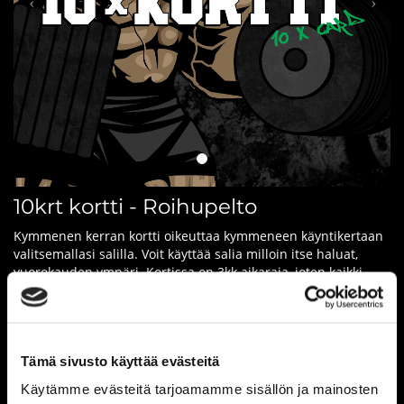
10krt kortti - Roihupelto
Kymmenen kerran kortti oikeuttaa kymmeneen käyntikertaan
valitsemallasi salilla. Voit käyttää salia milloin itse haluat,
vuorokauden ympäri. Kortissa on 3kk aikaraja, joten kaikki
kymmenen treeniä tulisi tehdä aikarajan sisällä.
Tämä kortti sopii esimerkiksi hyvin sinulle, jos tulet vain
hetkeksi vierailemaan paikkakunnalle tai treenaat
keskiarvollisesti kerran viikossa.
Tämä sivusto käyttää evästeitä
Palvelut sekä hinnat ovat kuntosalikohtaisia, eikä niitä voi
Käytämme evästeitä tarjoamamme sisällön ja mainosten
yhdistää muihin kuntosaleihin tai tarjouksiin.