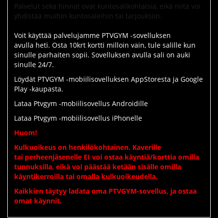
Palvelut sekä hinnat ovat kuntosalikohtaisia, eikä niitä voi
yhdistää muihin kuntosaleihin tai tarjouksiin.
Voit käyttää palvelujamme PTVGYM -sovelluksen
avulla heti. Osta 10krt kortti milloin vain, tule salille kun
sinulle parhaiten sopii. Sovelluksen avulla sali on auki
sinulle 24/7.
Löydät PTVGYM -mobiilisovelluksen AppStoresta ja Google
Play -kaupasta.
Lataa Ptvgym -mobiilisovellus Androidille
Lataa Ptvgym -mobiilisovellus iPhonelle
Huom!
Kulkuoikeus on henkilökohtainen. Kaverille
tai perheenjäsenelle EI voi ostaa käyntiä/korttia omilla
tunnuksilla, eikä voi päästää ketään sisälle omilla
käyntikerroilla
tai omalla kulkuoikeudella
.
Kaikkien täytyy ladata oma PTVGYM-sovellus, ja ostaa
omat käynnit.