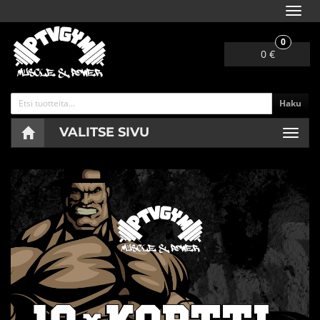
Navig
0
0 €
Haku
VALITSE SIVU
Navig