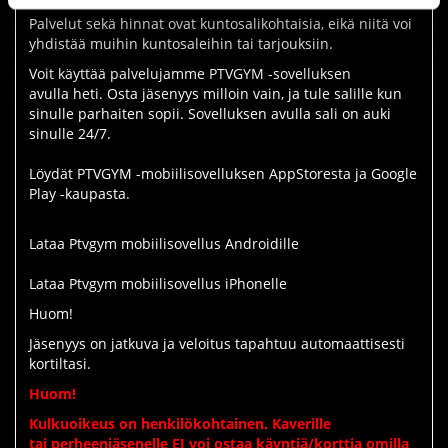
Palvelut sekä hinnat ovat kuntosalikohtaisia, eikä niitä voi
yhdistää muihin kuntosaleihin tai tarjouksiin.
Voit käyttää palvelujamme PTVGYM -sovelluksen
avulla heti. Osta jäsenyys milloin vain, ja tule salille kun
sinulle parhaiten sopii. Sovelluksen avulla sali on auki
sinulle 24/7.
Löydät PTVGYM -mobiilisovelluksen AppStoresta ja Google
Play -kaupasta.
Lataa Ptvgym mobiilisovellus Androidille
Lataa Ptvgym mobiilisovellus iPhonelle
Huom!
Jäsenyys on jatkuva ja veloitus tapahtuu automaattisesti
kortiltasi.
Huom!
Kulkuoikeus on henkilökohtainen. Kaverille
tai perheenjäsenelle EI voi ostaa käyntiä/korttia omilla