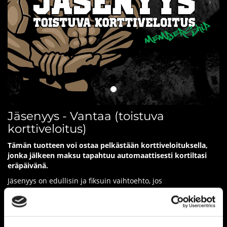
Jäsenyys - Vantaa (toistuva
korttiveloitus)
Tämän tuotteen voi ostaa pelkästään korttiveloituksella,
jonka jälkeen maksu tapahtuu automaattisesti kortiltasi
eräpäivänä.
Jäsenyys on edullisin ja fiksuin vaihtoehto, jos
treeniaktiivisuutesi ylittää 2 krt/vko.
Kiinteään 54€ kuukausihintaan treenaat salillamme niin
paljon, kuin haluat vuoden jokaisena päivänä! Jäsenyyden
vähimmäisvoimassaoloaika on 3 kk, jonka jälkeen sopimuksen