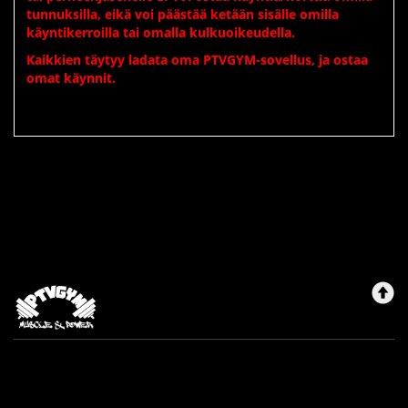
tunnuksilla, eikä voi päästää ketään sisälle omilla
käyntikerroilla
tai omalla kulkuoikeudella
.
Kaikkien täytyy ladata oma PTVGYM-sovellus, ja ostaa
omat käynnit.
Ptvgym
Maksutavat
Rekisteriseloste
Sopimusehdot
Yhteystiedot