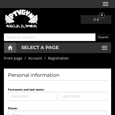
Navi
0
0 €
Search
SELECT A PAGE
Navig
Front page
Account
Registration
Personal information
Forename and last name:
Phone: