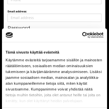
Email address:
Password
Password:
Tämä sivusto käyttää evästeitä
Password again:
Käytämme evästeitä tarjoamamme sisällön ja mainosten
räätälöimiseen, sosiaalisen median ominaisuuksien
tukemiseen ja kävijämäärämme analysoimiseen. Lisäksi
Address information
jaamme sosiaalisen median, mainosalan ja analytiikka-
alan kumppaneillemme tietoja siitä, miten käytät
sivustoamme. Kumppanimme voivat yhdistää näitä
Address:
tietoja muihin tietoihin, joita olet antanut heille tai joita on
kerätty, kun olet käyttänyt heidän palvelujaan.