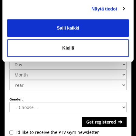
Näytä tiedot
Country:
Great Britain (UK)
Salli kaikki
Additional info
Kiellä
Date of birth:
Gender:
Get registered
I'd like to receive the PTV Gym newsletter