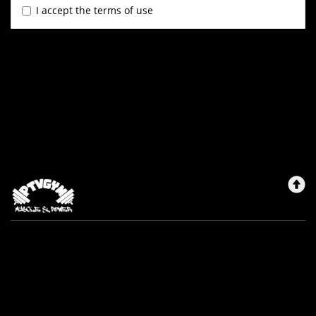
I accept the terms of use
PTV Gym Kauppa
Payment methods
Registration description
Contract conditions
Contact information